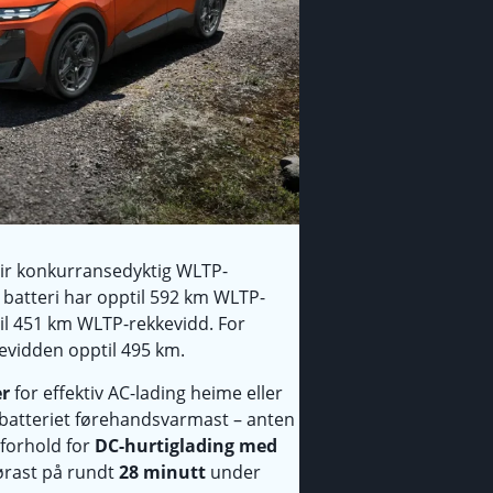
 gir konkurransedyktig WLTP-
 batteri har opptil 592 km WLTP-
il 451 km WLTP-rekkevidd. For
evidden opptil 495 km.
r
for effektiv AC-lading heime eller
sbatteriet førehandsvarmast – anten
 forhold for
DC-hurtiglading med
førast på rundt
28 minutt
under