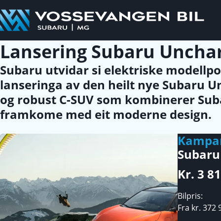
Lansering Subaru Uncha
Subaru utvidar si elektriske modellp
lanseringa av den heilt nye Subaru Un
og robust C-SUV som kombinerer Suba
framkome med eit moderne design.
Kampa
Subaru
Kr. 3 81
Bilpris:
Fra kr. 372 