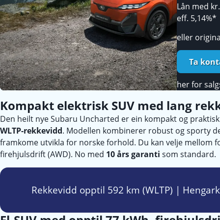
Lån med kr.
eff. 5,14%*
eller origin
Ta kont
her for salg
Kompakt elektrisk SUV med lang rek
Den heilt nye Subaru Uncharted er ein kompakt og praktis
WLTP-rekkevidd
. Modellen kombinerer robust og sporty d
framkome utvikla for norske forhold. Du kan velje mellom fo
firehjulsdrift (AWD). No med
10 års garanti
som standard.
Rekkevidd opptil 592 km (WLTP) | Hengark
El-SUV med opptil 77 kWh, firehjulsdri