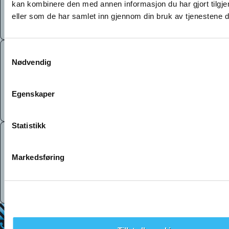
kan kombinere den med annen informasjon du har gjort tilgje
Ufiltrerte svar om bruk, eigarskap og salsprosessen.
eller som de har samlet inn gjennom din bruk av tjenestene 
Spør om kva du vil i privat chat.
Samtykkevalg
Nødvendig
Null salgspress
Ingen seljarar, ingen kommisjonar, berre dine
Egenskaper
spørsmål og eigaren sine eigne erfaringar.
Statistikk
Markedsføring
Finn ein ideel match
Finn og snakk med ein eigar som har liknande
køyrevanar og behov som deg.
56 52 14 00