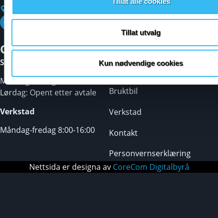
Tillat alle cookies
Strandavegen 19, 5705 Vossevangen
Tillat utvalg
Opningstider
Subaru
Sal
Kun nødvendige cookies
MG
Måndag-fredag: 10:00-16:00
Bruktbil
Lørdag: Opent etter avtale
Verkstad
Verkstad
Måndag-fredag 8:00-16:00
Kontakt
Personvernserklæring
Nettsida er designa av
CoreCom Digitalbyrå