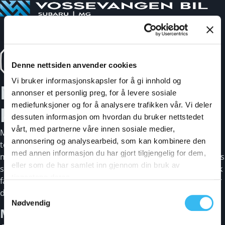
Denne nettsiden anvender cookies
Vi bruker informasjonskapsler for å gi innhold og
MG – moderne biler med
annonser et personlig preg, for å levere sosiale
mediefunksjoner og for å analysere trafikken vår. Vi deler
klassisk arv
dessuten informasjon om hvordan du bruker nettstedet
vårt, med partnerne våre innen sosiale medier,
MG kombinerer britisk designarv med fremtidsrettet
annonsering og analysearbeid, som kan kombinere den
teknologi. Merket er kjent for å levere pålitelig kvalitet,
med annen informasjon du har gjort tilgjengelig for dem,
moderne elektriske drivlinjer og smarte løsninger til en pris
eller som de har samlet inn gjennom din bruk av
som gir mye bil for pengene. Enten du ser etter en praktisk
tjenestene deres.
familiebil, en sporty SUV eller en helelektrisk modell, finner
du en MG som passer dine behov.
Samtykkevalg
Nødvendig
MGS6 EV er her – MGs nye elektriske